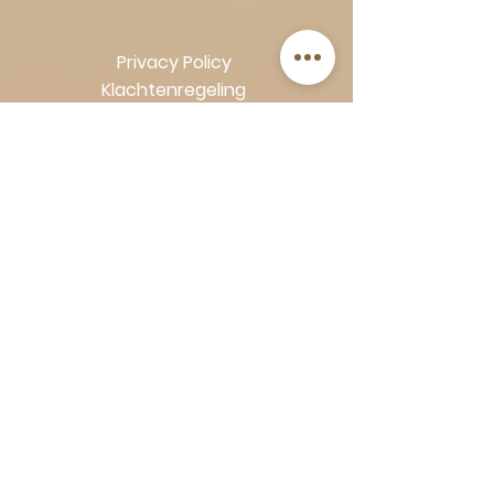
Privacy Policy
Klachtenregeling
Algemene voorwaarden
Volg Art-Empire voor inspiratie en
luxe woonideeën:
Instagram
|
Facebook
| Pinterest |
Shop veilig en zorgeloos | Betaling
in termijnen met Klarna