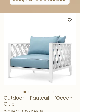
Outdoor – Fauteuil – 'Ocean
Club'
Normale prijs
Verkoopprijs
 € 2.645,00 
€ 2.545,00