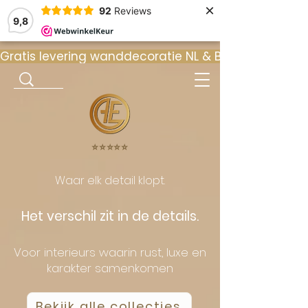
×
92
Reviews
9,8
Gratis levering wanddecoratie NL & BE  •  ⭐ 9
⭐️⭐️⭐️⭐️⭐️
Waar elk detail klopt.
Het verschil zit in de details.
Voor interieurs waarin rust, luxe en
karakter samenkomen
Bekijk alle collecties