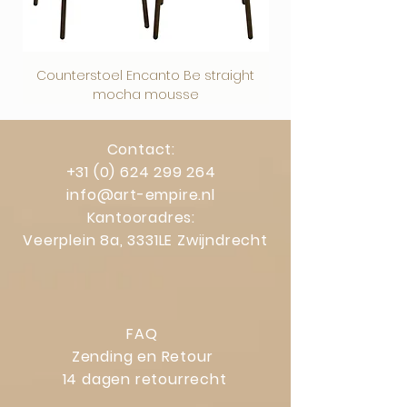
verkeerde levering blijven uiteraard
gelden.
Counterstoel Encanto Be straight
Decoratief object Swi
mocha mousse
Contact:
+31 (0) 624 299 264
info@art-empire.nl
Kantooradres:
Veerplein 8a, 3331LE Zwijndrecht
FAQ
Zending en Retour
14 dagen retourrecht