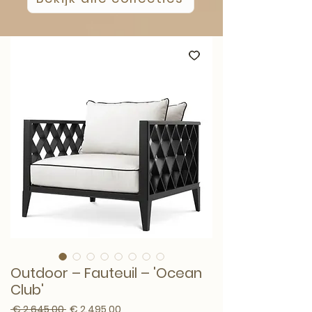
Outdoor – Fauteuil – 'Ocean
Club'
Normale prijs
Verkoopprijs
 € 2.645,00 
€ 2.495,00