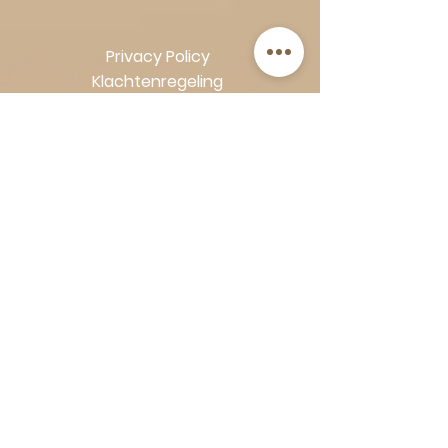
Privacy Policy
Klachtenregeling
Algemene voorwaarden
Volg Art-Empire voor inspiratie en
luxe woonideeën:
Instagram
|
Facebook
| Pinterest |
Shop veilig en zorgeloos | Betaling
in termijnen met Klarna