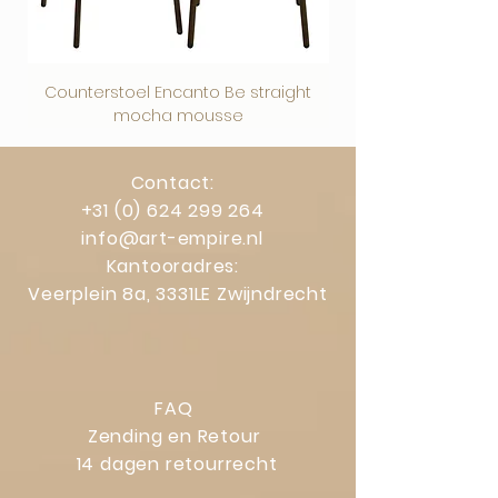
verkeerde levering blijven uiteraard
gelden.
Counterstoel Encanto Be straight
Decoratief object Swi
mocha mousse
Contact:
+31 (0) 624 299 264
info@art-empire.nl
Kantooradres:
Veerplein 8a, 3331LE Zwijndrecht
FAQ
Zending en Retour
14 dagen retourrecht