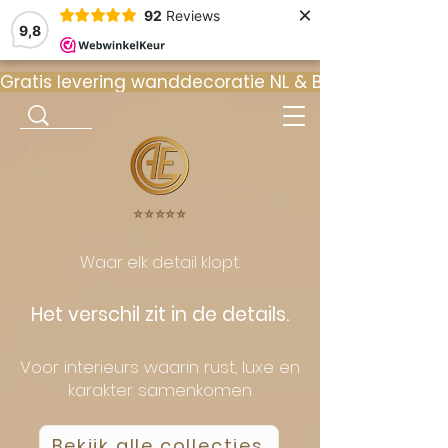
×
92
Reviews
9,8
Gratis levering wanddecoratie NL & BE  •  ⭐ 9
⭐️⭐️⭐️⭐️⭐️
Waar elk detail klopt.
Het verschil zit in de details.
Voor interieurs waarin rust, luxe en
karakter samenkomen
Bekijk alle collecties