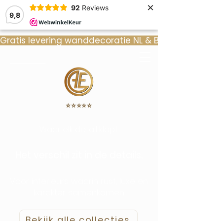
×
92
Reviews
9,8
Gratis levering wanddecoratie NL & BE  •  ⭐ 9
⭐️⭐️⭐️⭐️⭐️
Waar elk detail klopt.
Het verschil zit in de details.
Voor interieurs waarin rust, luxe en
karakter samenkomen
Bekijk alle collecties