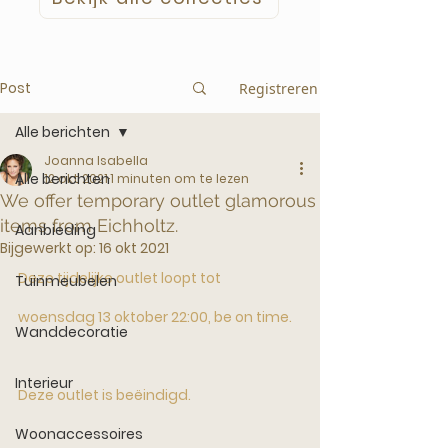
Post
Registreren
Alle berichten
Joanna Isabella
Alle berichten
12 okt 2021
1 minuten om te lezen
We offer temporary outlet glamorous
items from Eichholtz.
Aanbieding
Bijgewerkt op:
16 okt 2021
Deze tijdelijke outlet loopt tot 
Tuinmeubelen
woensdag 13 oktober 22:00, be on time. 
Wanddecoratie
Interieur
Deze outlet is beëindigd.
Woonaccessoires