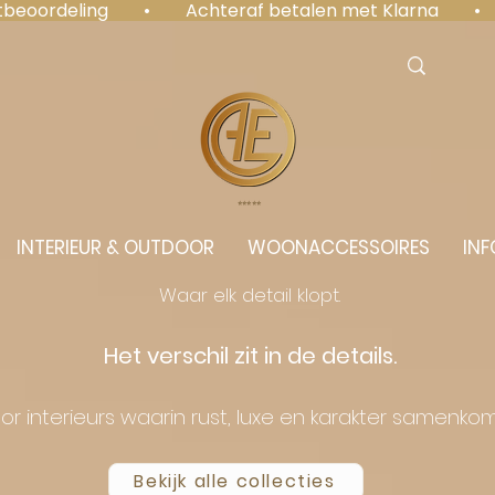
antbeoordeling  •  Achteraf betalen met Klarna  • 
⭐️⭐️⭐️⭐️⭐️
INTERIEUR & OUTDOOR
WOONACCESSOIRES
INF
Waar elk detail klopt.
Het verschil zit in de details.
or interieurs waarin rust, luxe en karakter samenko
Bekijk alle collecties