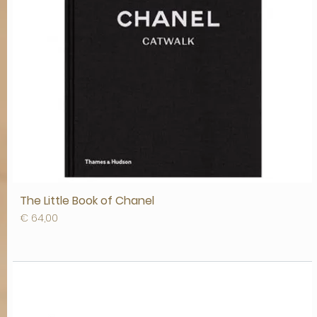
The Little Book of Chanel
Prijs
€ 64,00