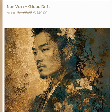
Noir Vein – Gilded Drift
€ 199,00
Normale prijs
Verkoopprijs
Vanaf
€ 149,00