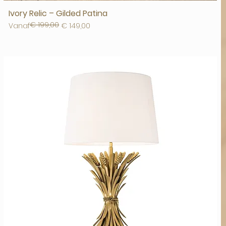
Ivory Relic – Gilded Patina
€ 199,00
Normale prijs
Verkoopprijs
Vanaf
€ 149,00