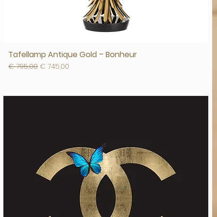
Tafellamp Antique Gold – Bonheur
Normale prijs
Verkoopprijs
€ 795,00
€ 745,00