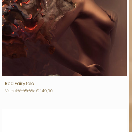
Red Fairytale
€ 199,00
Normale prijs
Verkoopprijs
Vanaf
€ 149,00