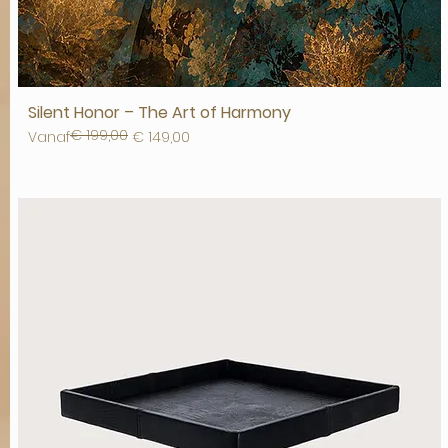
Silent Honor – The Art of Harmony
€ 199,00
Normale prijs
Verkoopprijs
Vanaf
€ 149,00