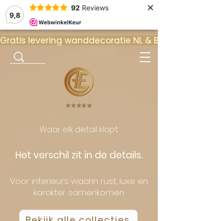
×
92
Reviews
9,8
Gratis levering wanddecoratie NL & BE  •  ⭐ 9
⭐️⭐️⭐️⭐️⭐️
Waar elk detail klopt.
Het verschil zit in de details.
Voor interieurs waarin rust, luxe en
karakter samenkomen
Bekijk alle collecties