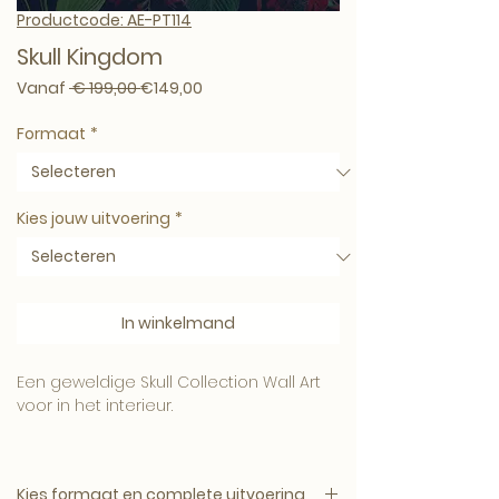
Productcode: AE-PT114
Skull Kingdom
Normale prijs
Verkoopprijs
Vanaf
 € 199,00 
€149,00
Formaat
*
Kies jouw uitvoering
*
In winkelmand
Een geweldige Skull Collection Wall Art
voor in het interieur.
Kies formaat en complete uitvoering