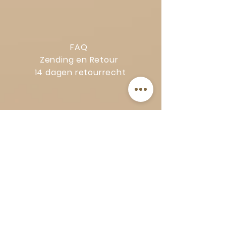
FAQ
Zending en Retour
14 dagen retourrecht
Privacy Policy
Klachtenregeling
Algemene voorwaarden
Volg Art-Empire voor inspiratie en
luxe woonideeën:
Instagram
|
Facebook
| Pinterest |