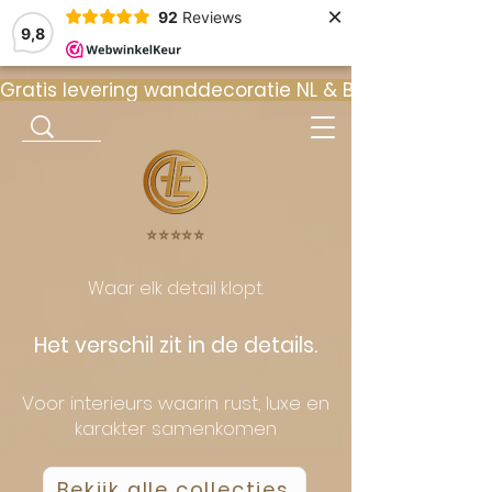
×
92
Reviews
9,8
Gratis levering wanddecoratie NL & BE  •  ⭐ 9
⭐️⭐️⭐️⭐️⭐️
Waar elk detail klopt.
Het verschil zit in de details.
Voor interieurs waarin rust, luxe en
karakter samenkomen
Bekijk alle collecties