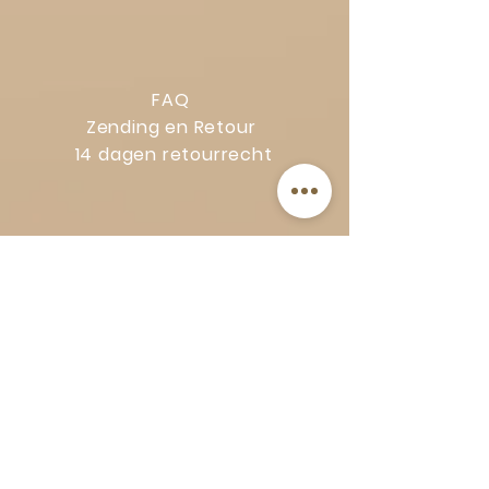
FAQ
Zending en Retour
14 dagen retourrecht
Privacy Policy
Klachtenregeling
Algemene voorwaarden
Volg Art-Empire voor inspiratie en
luxe woonideeën:
Instagram
|
Facebook
| Pinterest |