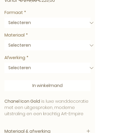
Normale prijs
Verkoopprijs
Vanaf
 € 275,00 
€225,00
Formaat
*
Materiaal
*
Afwerking
*
In winkelmand
Chanel Icon Gold
is luxe wanddecoratie
met een uitgesproken, moderne
uitstraling en een krachtig Art-Empire
karakter.
Materiaal & afwerking
Een stijlvol werk voor wie houdt van