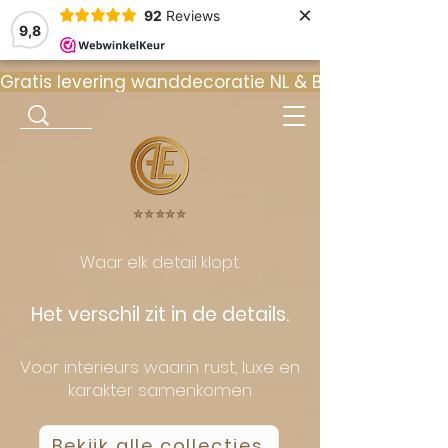
×
92
Reviews
9,8
Gratis levering wanddecoratie NL & BE  •  ⭐ 9
⭐️⭐️⭐️⭐️⭐️
Waar elk detail klopt.
Het verschil zit in de details.
Voor interieurs waarin rust, luxe en
karakter samenkomen
Bekijk alle collecties