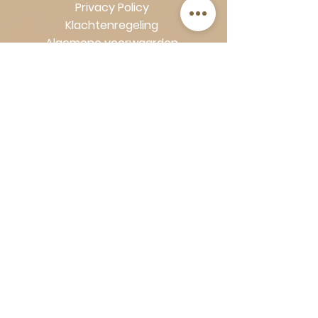
Privacy Policy
Klachtenregeling
Algemene voorwaarden
Volg Art-Empire voor inspiratie en
luxe woonideeën:
Instagram
|
Facebook
| Pinterest |
Shop veilig en zorgeloos | Betaling
in termijnen met Klarna