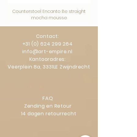
Counterstoel Encanto Be straight
Decoratief object Swi
mocha mousse
Contact:
+31 (0) 624 299 264
info@art-empire.nl
Kantooradres:
Veerplein 8a, 3331LE Zwijndrecht
FAQ
Zending en Retour
14 dagen retourrecht