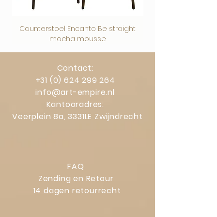
Zondag
: Gesloten
Counterstoel Encanto Be straight
Decoratief object Swi
mocha mousse
Contact:
+31 (0) 624 299 264
info@art-empire.nl
Kantooradres:
Veerplein 8a, 3331LE Zwijndrecht
FAQ
Zending en Retour
14 dagen retourrecht