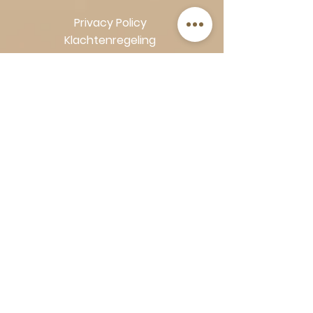
Privacy Policy
Klachtenregeling
Algemene voorwaarden
Volg Art-Empire voor inspiratie en
luxe woonideeën:
Instagram
|
Facebook
| Pinterest |
Shop veilig en zorgeloos | Betaling
in termijnen met Klarna