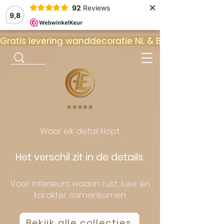
×
92
Reviews
9,8
Gratis levering wanddecoratie NL & BE  •  ⭐ 9
⭐️⭐️⭐️⭐️⭐️
Waar elk detail klopt.
Het verschil zit in de details.
Voor interieurs waarin rust, luxe en
karakter samenkomen
Bekijk alle collecties