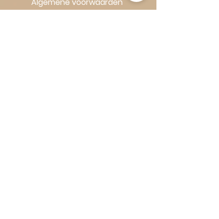
Algemene voorwaarden
Volg Art-Empire voor inspiratie en
luxe woonideeën:
Instagram
|
Facebook
| Pinterest |
Shop veilig en zorgeloos | Betaling
in termijnen met Klarna
© 2016–2026 Art-Empire – A Royal