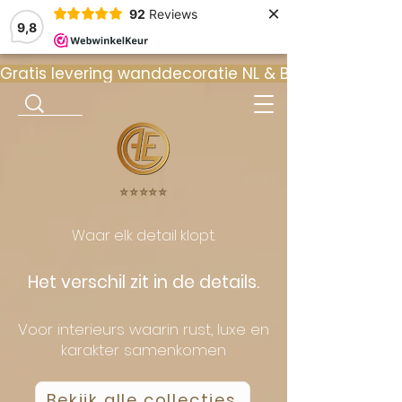
×
92
Reviews
9,8
Gratis levering wanddecoratie NL & BE  •  ⭐ 9
⭐️⭐️⭐️⭐️⭐️
Waar elk detail klopt.
Het verschil zit in de details.
Voor interieurs waarin rust, luxe en
karakter samenkomen
Bekijk alle collecties