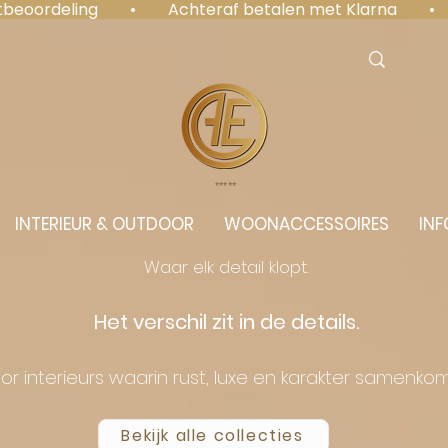
antbeoordeling  •  Achteraf betalen met Klarna  • 
⭐️⭐️⭐️⭐️⭐️
INTERIEUR & OUTDOOR
WOONACCESSOIRES
INF
Waar elk detail klopt.
Het verschil zit in de details.
or interieurs waarin rust, luxe en karakter samenko
Bekijk alle collecties