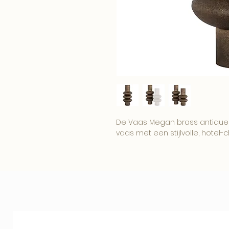
De Vaas Megan brass antique v
vaas met een stijlvolle, hotel-c
Het ontwerp brengt sfeer, hoog
zich prachtig combineren met 
andere woonaccessoires.
Een verfijnde keuze voor interi