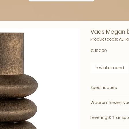
Vaas Megan b
Productcode: AE-RI
Prijs
€ 107,00
In winkelmand
Specificaties
Product:
Vaas
Waarom kiezen voor
EAN:
8721009421352
Bij Art-Empire Royal
Afmetingen:
H 50.0
Levering & Transpo
met uitstraling, vo
Levertijd: circa 5
Materiaal:
Iron