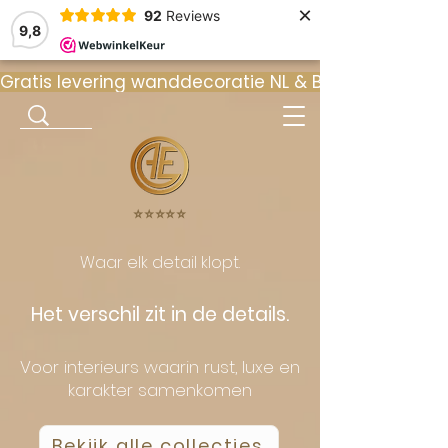
×
92
Reviews
9,8
Gratis levering wanddecoratie NL & BE  •  ⭐ 9
⭐️⭐️⭐️⭐️⭐️
Waar elk detail klopt.
Het verschil zit in de details.
Voor interieurs waarin rust, luxe en
karakter samenkomen
Bekijk alle collecties