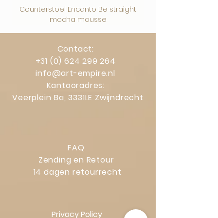
Counterstoel Encanto Be straight
Decoratief object Swi
mocha mousse
Contact:
+31 (0) 624 299 264
info@art-empire.nl
Kantooradres:
Veerplein 8a, 3331LE Zwijndrecht
FAQ
Zending en Retour
14 dagen retourrecht
Privacy Policy