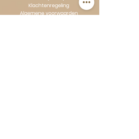
Klachtenregeling
Algemene voorwaarden
Volg Art-Empire voor inspiratie en
luxe woonideeën:
Instagram
|
Facebook
| Pinterest |
Shop veilig en zorgeloos | Betaling
in termijnen met Klarna