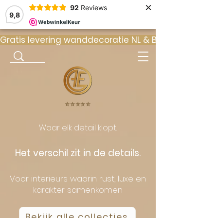
×
92
Reviews
9,8
Gratis levering wanddecoratie NL & BE  •  ⭐ 9
⭐️⭐️⭐️⭐️⭐️
Waar elk detail klopt.
Het verschil zit in de details.
Voor interieurs waarin rust, luxe en
karakter samenkomen
Bekijk alle collecties