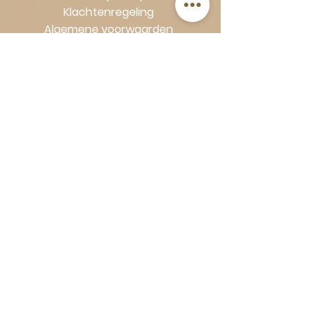
Klachtenregeling
Algemene voorwaarden
Volg Art-Empire voor inspiratie en
luxe woonideeën:
Instagram
|
Facebook
| Pinterest |
Shop veilig en zorgeloos | Betaling
in termijnen met Klarna