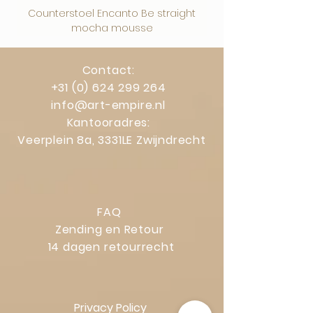
Counterstoel Encanto Be straight
Decoratief object Swi
mocha mousse
Contact:
+31 (0) 624 299 264
info@art-empire.nl
Kantooradres:
Veerplein 8a, 3331LE Zwijndrecht
FAQ
Zending en Retour
14 dagen retourrecht
Privacy Policy