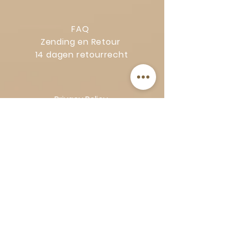
FAQ
Zending en Retour
14 dagen retourrecht
Privacy Policy
Klachtenregeling
Algemene voorwaarden
Volg Art-Empire voor inspiratie en
luxe woonideeën:
Instagram
|
Facebook
| Pinterest |
Shop veilig en zorgeloos | Betaling