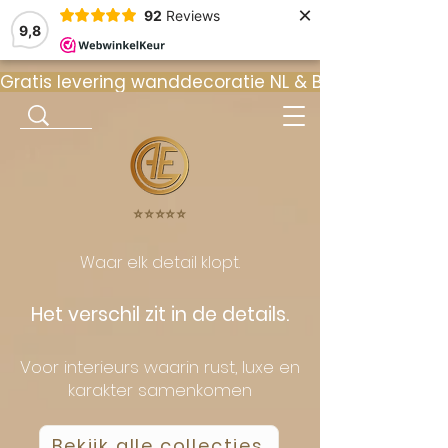
×
92
Reviews
9,8
Gratis levering wanddecoratie NL & BE  •  ⭐ 9
⭐️⭐️⭐️⭐️⭐️
Waar elk detail klopt.
Het verschil zit in de details.
Voor interieurs waarin rust, luxe en
karakter samenkomen
Bekijk alle collecties