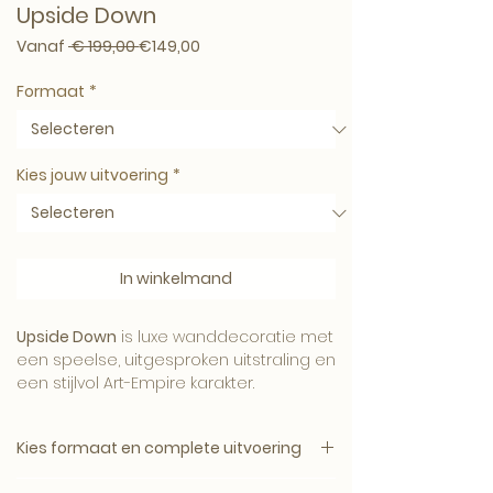
Upside Down
Normale prijs
Verkoopprijs
Vanaf
 € 199,00 
€149,00
Formaat
*
Kies jouw uitvoering
*
In winkelmand
Upside Down
is luxe wanddecoratie met
een speelse, uitgesproken uitstraling en
een stijlvol Art-Empire karakter.
Kies formaat en complete uitvoering
Het kunstwerk brengt humor, contrast
1. Kies het gewenste formaat.