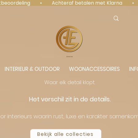
antbeoordeling  •  Achteraf betalen met Klarna  • 
⭐️⭐️⭐️⭐️⭐️
INTERIEUR & OUTDOOR
WOONACCESSOIRES
INF
Waar elk detail klopt.
Het verschil zit in de details.
or interieurs waarin rust, luxe en karakter samenko
Bekijk alle collecties