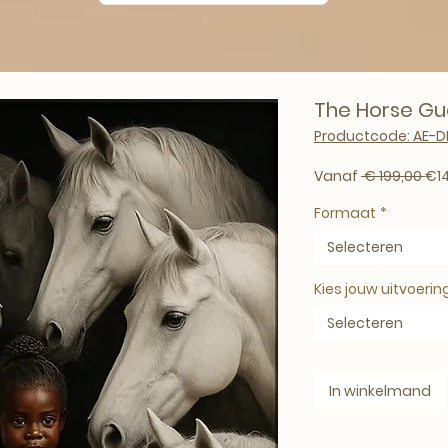
The Horse Gua
Productcode: AE-
Nor
Vanaf
 € 199,00 
€1
Formaat
*
Selecteren
Kies jouw uitvoerin
Selecteren
In winkelmand