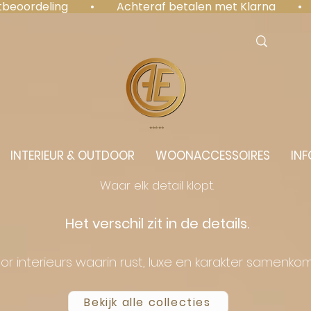
antbeoordeling  •  Achteraf betalen met Klarna  • 
⭐️⭐️⭐️⭐️⭐️
INTERIEUR & OUTDOOR
WOONACCESSOIRES
INF
Waar elk detail klopt.
Het verschil zit in de details.
or interieurs waarin rust, luxe en karakter samenko
Bekijk alle collecties