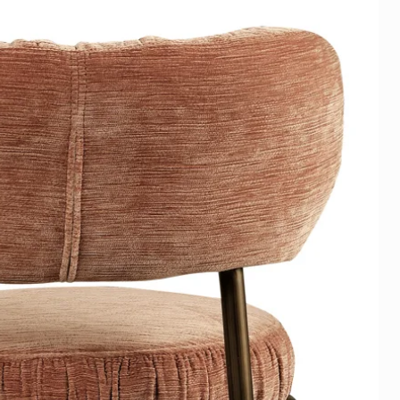
ie niet boven actieve
bond zit een beschermfolie.
et ophangen eenvoudig