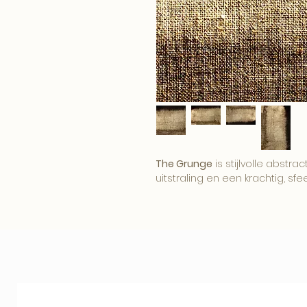
The Grunge
is stijlvolle abst
uitstraling en een krachtig, sfee
Het kunstwerk brengt diepte, con
is ontworpen als rustige maa