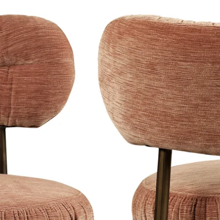
Hang wanddecorat
warmtebronnen.
Beschermfolie
Op plexiglas en di
Deze kun je na h
verwijderen.