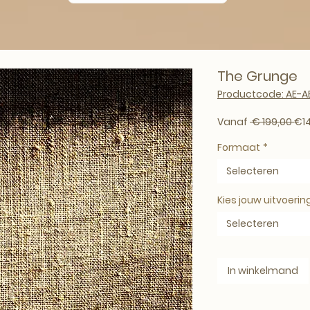
The Grunge
Productcode: AE-
Nor
Vanaf
 € 199,00 
€1
Formaat
*
Selecteren
Kies jouw uitvoerin
Selecteren
In winkelmand