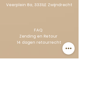
Veerplein 8a, 3331LE Zwijndrecht
FAQ
Zending en Retour
14 dagen retourrecht
Privacy Policy
Klachtenregeling
Algemene voorwaarden
Volg Art-Empire voor inspiratie en
luxe woonideeën: