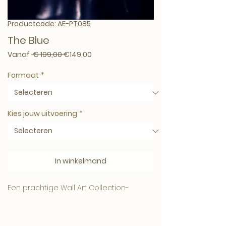
Productcode: AE-PT085
The Blue
Normale prijs
Verkoopprijs
Vanaf
 € 199,00 
€149,00
Formaat
*
Kies jouw uitvoering
*
In winkelmand
Een prachtige Wall Art Collection-