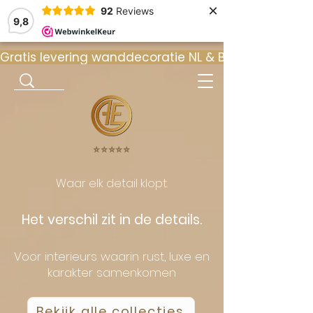
×
92
Reviews
9,8
Gratis levering wanddecoratie NL & BE  •  ⭐ 9
⭐️⭐️⭐️⭐️⭐️
Waar elk detail klopt.
Het verschil zit in de details.
Voor interieurs waarin rust, luxe en
karakter samenkomen
Bekijk alle collecties