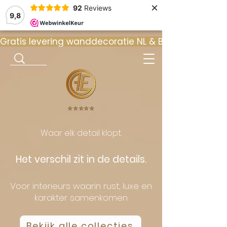
×
92
Reviews
9,8
Gratis levering wanddecoratie NL & BE  •  ⭐ 9
⭐️⭐️⭐️⭐️⭐️
Waar elk detail klopt.
Het verschil zit in de details.
Voor interieurs waarin rust, luxe en
karakter samenkomen
Bekijk alle collecties