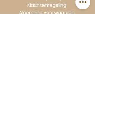
Klachtenregeling
Algemene voorwaarden
Volg Art-Empire voor inspiratie en
luxe woonideeën:
Instagram
|
Facebook
| Pinterest |
Shop veilig en zorgeloos | Betaling
in termijnen met Klarna