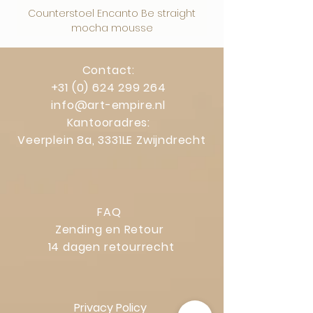
Counterstoel Encanto Be straight
Decoratief object Swi
mocha mousse
Contact:
+31 (0) 624 299 264
info@art-empire.nl
Kantooradres:
Veerplein 8a, 3331LE Zwijndrecht
FAQ
Zending en Retour
14 dagen retourrecht
Privacy Policy