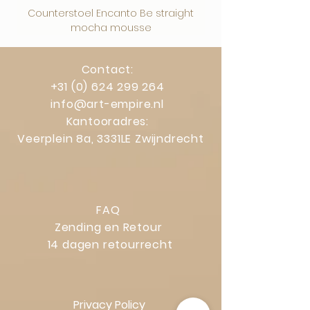
Counterstoel Encanto Be straight
Decoratief object Swi
mocha mousse
Contact:
+31 (0) 624 299 264
info@art-empire.nl
Kantooradres:
Veerplein 8a, 3331LE Zwijndrecht
FAQ
Zending en Retour
14 dagen retourrecht
Privacy Policy