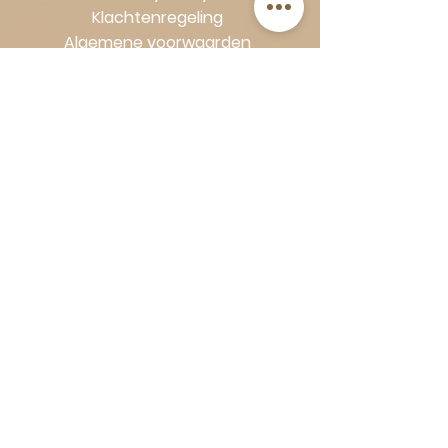
Klachtenregeling
Algemene voorwaarden
Volg Art-Empire voor inspiratie en
luxe woonideeën:
Instagram
|
Facebook
| Pinterest |
Shop veilig en zorgeloos | Betaling
in termijnen met Klarna