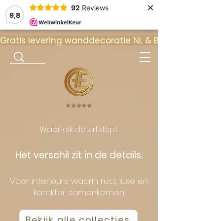
×
92
Reviews
9,8
Gratis levering wanddecoratie NL & BE  •  ⭐ 9
⭐️⭐️⭐️⭐️⭐️
Waar elk detail klopt.
Het verschil zit in de details.
Voor interieurs waarin rust, luxe en
karakter samenkomen
Bekijk alle collecties