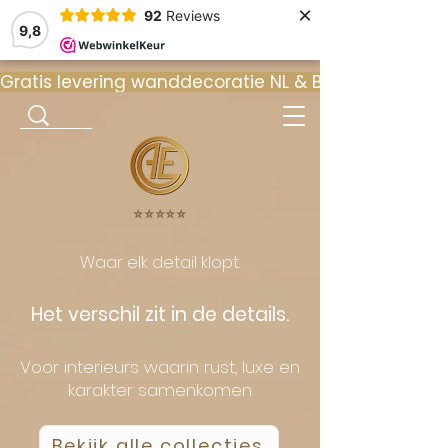
×
92
Reviews
9,8
Gratis levering wanddecoratie NL & BE  •  ⭐ 9
⭐️⭐️⭐️⭐️⭐️
Waar elk detail klopt.
Het verschil zit in de details.
Voor interieurs waarin rust, luxe en
karakter samenkomen
Bekijk alle collecties