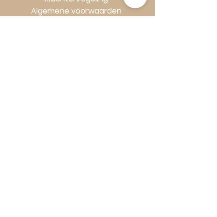
Algemene voorwaarden
Volg Art-Empire voor inspiratie en
luxe woonideeën:
Instagram
|
Facebook
| Pinterest |
Shop veilig en zorgeloos | Betaling
in termijnen met Klarna