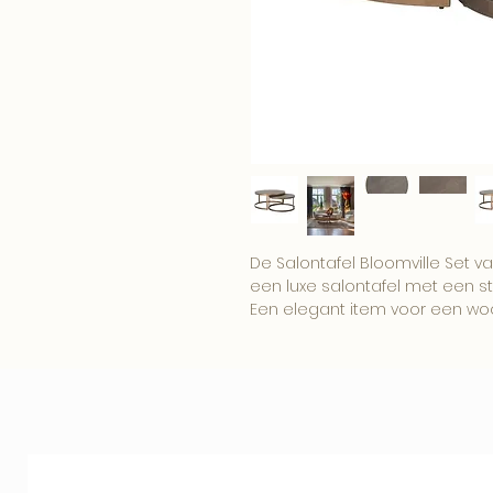
De Salontafel Bloomville Set va
een luxe salontafel met een stij
Een elegant item voor een wo
boutique interieur.
Combineer dit item met onze
woonaccessoires voor een comp