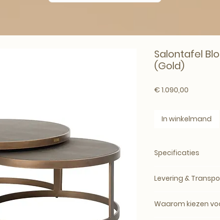
Salontafel Blo
(Gold)
Prijs
€ 1.090,00
In winkelmand
Specificaties
Merk:
Richmond Int
Levering & Transpo
Artikelnummer:
752
Producttype:
Salon
Levertijd: circa 5
SKU:
7523
Waarom kiezen voo
bij de leverancier.
Materiaal:
Metaal, 