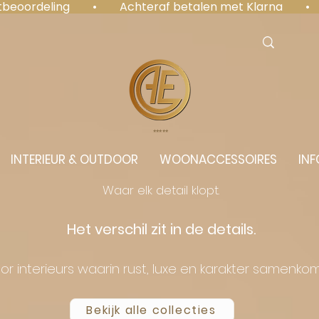
antbeoordeling  •  Achteraf betalen met Klarna  • 
⭐️⭐️⭐️⭐️⭐️
INTERIEUR & OUTDOOR
WOONACCESSOIRES
INF
Waar elk detail klopt.
Het verschil zit in de details.
or interieurs waarin rust, luxe en karakter samenko
Bekijk alle collecties