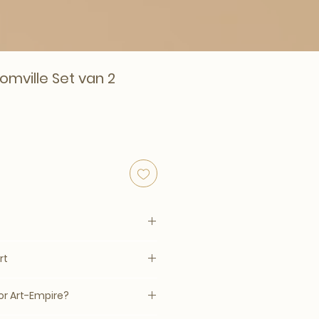
omville Set van 2
eriors
rt
3
tafel
–14 werkdagen, mits op voorraad
r Art-Empire?
Eikenhout