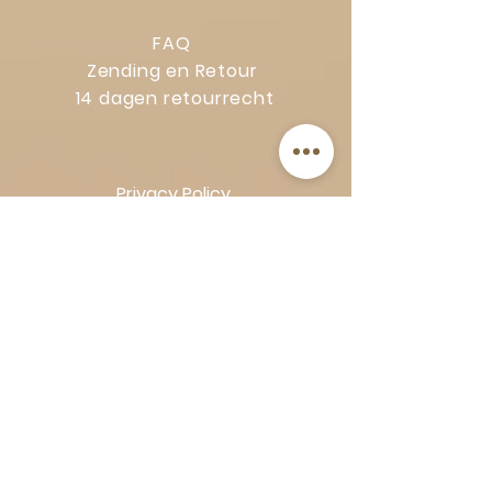
FAQ
Zending en Retour
14 dagen retourrecht
Privacy Policy
Klachtenregeling
Algemene voorwaarden
Volg Art-Empire voor inspiratie en
luxe woonideeën:
Instagram
|
Facebook
| Pinterest |
Shop veilig en zorgeloos | Betaling