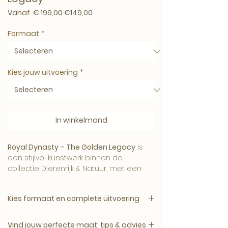
Normale prijs
Verkoopprijs
Vanaf
 € 199,00 
€149,00
Formaat
*
Kies jouw uitvoering
*
In winkelmand
Royal Dynasty – The Golden Legacy
is
een stijlvol kunstwerk binnen de
collectie Dierenrijk & Natuur, met een
krachtige uitstraling en een verfijnde
Art-Empire signatuur.
Kies formaat en complete uitvoering
1. Kies het gewenste formaat.
Vind jouw perfecte maat: tips & advies