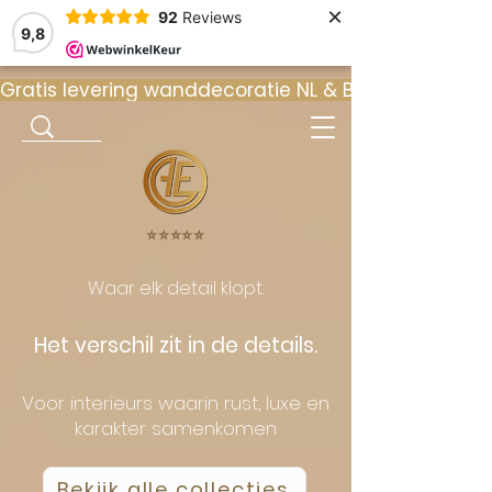
×
92
Reviews
9,8
Gratis levering wanddecoratie NL & BE  •  ⭐ 9
⭐️⭐️⭐️⭐️⭐️
Waar elk detail klopt.
Het verschil zit in de details.
Voor interieurs waarin rust, luxe en
karakter samenkomen
Bekijk alle collecties