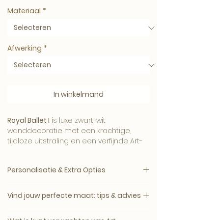
Materiaal
*
Afwerking
*
In winkelmand
Royal Ballet I
is luxe zwart-wit
wanddecoratie met een krachtige,
tijdloze uitstraling en een verfijnde Art-
Empire signatuur.
Personalisatie & Extra Opties
Het contrast tussen licht en donker
brengt sfeer, diepte en karakter aan de
Kies eerst je materiaal.
Daarna kies je
muur. Een stijlvol kunstwerk voor een
Vind jouw perfecte maat: tips & advies
alleen de afwerking die beschikbaar is
modern, hotel-chique of uitgesproken
voor dat materiaal.
interieur.
Een kunstwerk komt het mooist tot zijn