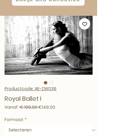
Productcode: AE-ZW036
Royal Ballet I
Normale prijs
Verkoopprijs
Vanaf
 € 199,00 
€149,00
Formaat
*