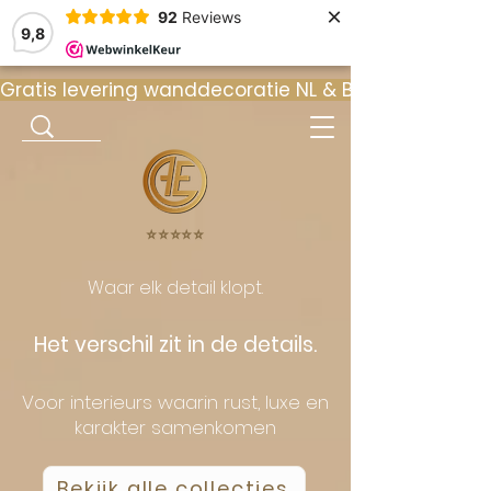
×
92
Reviews
9,8
Gratis levering wanddecoratie NL & BE  •  ⭐ 9
⭐️⭐️⭐️⭐️⭐️
Waar elk detail klopt.
Het verschil zit in de details.
Voor interieurs waarin rust, luxe en
karakter samenkomen
Bekijk alle collecties