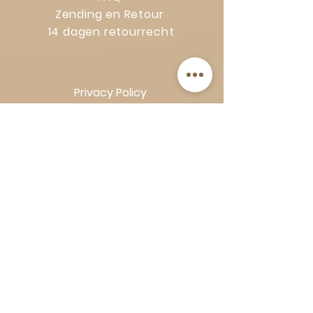
Zending en Retour
14 dagen retourrecht
Privacy Policy
Klachtenregeling
Algemene voorwaarden
Volg Art-Empire voor inspiratie en
luxe woonideeën:
Instagram
|
Facebook
| Pinterest |
Shop veilig en zorgeloos | Betaling
in termijnen met Klarna