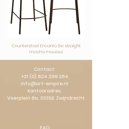
Counterstoel Encanto Be straight
Decoratief object Swi
mocha mousse
Contact:
+31 (0) 624 299 264
info@art-empire.nl
Kantooradres:
Veerplein 8a, 3331LE Zwijndrecht
FAQ