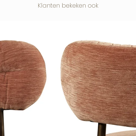
Klanten bekeken ook
eer en luxe aan de muur en komt mooi
otel-chique of uitgesproken interieur.