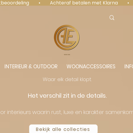
antbeoordeling  •  Achteraf betalen met Klarna  • 
⭐️⭐️⭐️⭐️⭐️
INTERIEUR & OUTDOOR
WOONACCESSOIRES
INF
Waar elk detail klopt.
Het verschil zit in de details.
or interieurs waarin rust, luxe en karakter samenko
Bekijk alle collecties