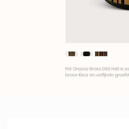
Pot Groove Brass D60 H48 is 
brass-kleur en verfijnde groefst
Een krachtig statement voor e
stijlvolle projectinrichting.