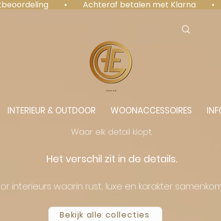
antbeoordeling  •  Achteraf betalen met Klarna  • 
⭐️⭐️⭐️⭐️⭐️
INTERIEUR & OUTDOOR
WOONACCESSOIRES
INF
Waar elk detail klopt.
Het verschil zit in de details.
or interieurs waarin rust, luxe en karakter samenko
Bekijk alle collecties