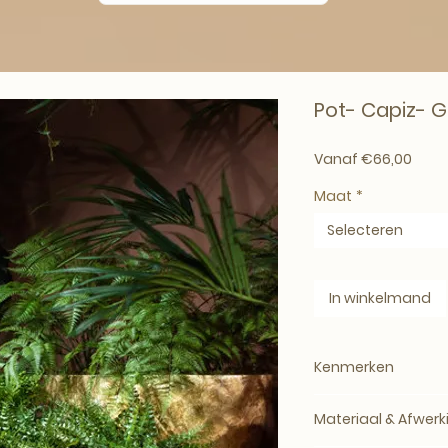
Pot- Capiz- G
Verko
Vanaf
€66,00
Maat
*
Selecteren
In winkelmand
Kenmerken
Product:
Woonacce
Materiaal & Afwerk
Afmetingen:
L 70 ×