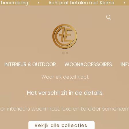
antbeoordeling  •  Achteraf betalen met Klarna  • 
⭐️⭐️⭐️⭐️⭐️
INTERIEUR & OUTDOOR
WOONACCESSOIRES
INF
Waar elk detail klopt.
Het verschil zit in de details.
or interieurs waarin rust, luxe en karakter samenko
Bekijk alle collecties