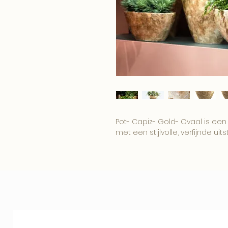
Pot- Capiz- Gold- Ovaal is ee
met een stijlvolle, verfijnde uitst
De combinatie van hars / resin
elegante eyecatcher voor tafel,