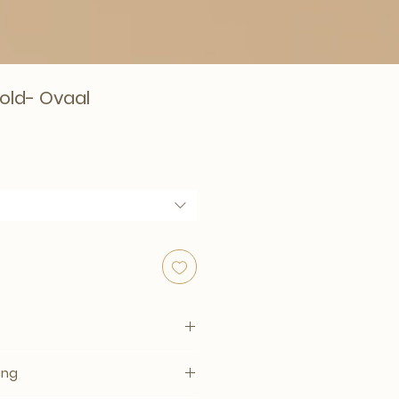
old- Ovaal
opprijs
ssoire
ing
 B 20 × H 20 cm