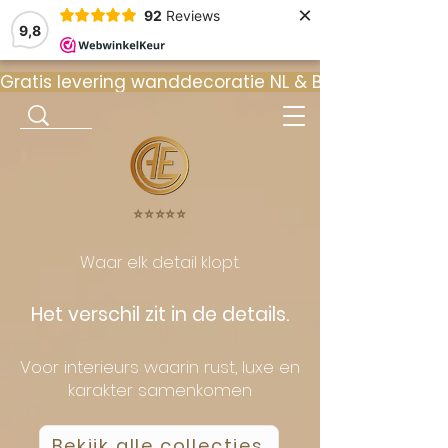
×
92
Reviews
9,8
Gratis levering wanddecoratie NL & BE  •  ⭐ 9
⭐️⭐️⭐️⭐️⭐️
Waar elk detail klopt.
Het verschil zit in de details.
Voor interieurs waarin rust, luxe en
karakter samenkomen
Bekijk alle collecties