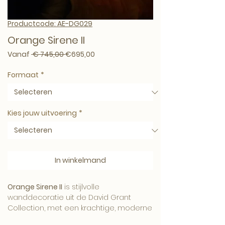
Productcode: AE-DG029
Orange Sirene II
Normale prijs
Verkoopprijs
Vanaf
 € 745,00 
€695,00
Formaat
*
Kies jouw uitvoering
*
In winkelmand
Orange Sirene II
is stijlvolle
wanddecoratie uit de David Grant
Collection, met een krachtige, moderne
uitstraling en een verfijnd artistiek