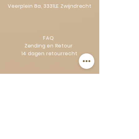
Veerplein 8a, 3331LE Zwijndrecht
FAQ
Zending en Retour
14 dagen retourrecht
Privacy Policy
Klachtenregeling
Algemene voorwaarden
Volg Art-Empire voor inspiratie en
luxe woonideeën: