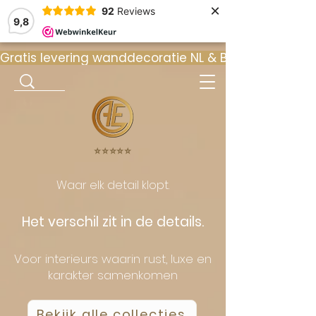
×
92
Reviews
9,8
Gratis levering wanddecoratie NL & BE  •  ⭐ 9
⭐️⭐️⭐️⭐️⭐️
Waar elk detail klopt.
Het verschil zit in de details.
Voor interieurs waarin rust, luxe en
karakter samenkomen
Bekijk alle collecties