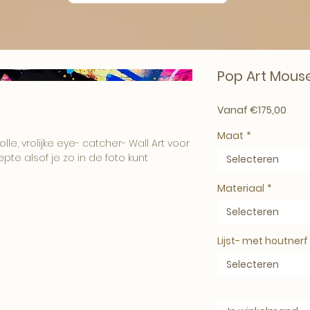
Pop Art Mous
Verk
Vanaf
€175,00
Maat
*
lle, vrolijke eye- catcher- Wall Art voor
iepte alsof je zo in de foto kunt
Selecteren
Materiaal
*
rvan af en de hoge kwaliteit zorgt
Selecteren
 Art heeft een kleurige en stijlvolle
Lijst- met houtnerf
Selecteren
e- kwaliteit materialen waarbij u
nt heeft en duurzaam is. Aan de
m het luxe, stevige aluminium ophang-