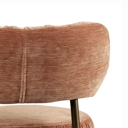
gen verkleuren door de zon,
elbaar voor een nieuw doek- op
rassen.
je voor een betaalbare prijs
eeld naar wens
n op duurzaam, goedgekeurd
ang je in een klein pakket en
ar te zetten.
ale formaat van 250 bij 140 cm
2cm. dik.
 oplossing- met en akoestisch
alleen de akoestiek verbeterd,
 doek met geluidsabsorberende
nog een prachtig kunstwerk
 het geluid in je interieur,
oor te verbeteren.
sche fotopanelen kenmerken
elen die zijn geplaatst achter
e absorptiewaarde (tot 95%).
ame, waardoor geluid niet
wordt opgenomen.
ame 19 mm + peesdoek en
.
 heeft kleurvaste prints
rs in 12 kleuren printen. Dit
en vilt, akoestisch vilt:
PET-vilt
t en het beste resultaat.
sche platen die voor een groot
cyclede PET-flessen bestaan.
 doek is niet geschikt voor