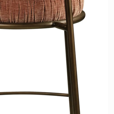
deaal voor het maken van een
 ruimtes.
ing of het maken van
nten. 100% recyclebaar, bevat
componenten, dus zeer
 akoestische oplossing het
pecifieke situatie? Dan maken
ies op maat.