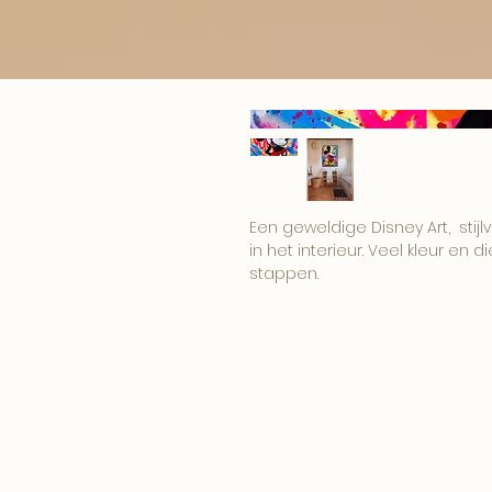
Een geweldige Disney Art, stijlvo
in het interieur. Veel kleur en d
stappen.
De prachtige kleuren spatten e
voor een lange levensduur. Deze
uitstraling.
Materiaal
Wij produceren de best denkbar
kunstwerk een haarscherpe pri
achterzijde bevind zich rondo