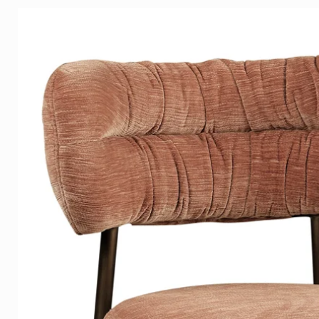
beeld.
Akoestische Panelen
is de praktische en multifunc
ruimtes.
Het doek is daarbij makkelijk w
een andere look creert. Daarbi
bevat geen chemische compone
Ophangsysteem
De stijlvolle Plexiglas en Dib
voorzien van een blind alumi
zijkanten komt, waardoor het k
creëert een zwevend en luxue
versteviging dat voorkomt kro
Canvas
Onze klassieker Canvas heeft
hangt elegant strak langs de 
Wist je dat onze kwaliteit Ple
kwaliteit en de intense kleure