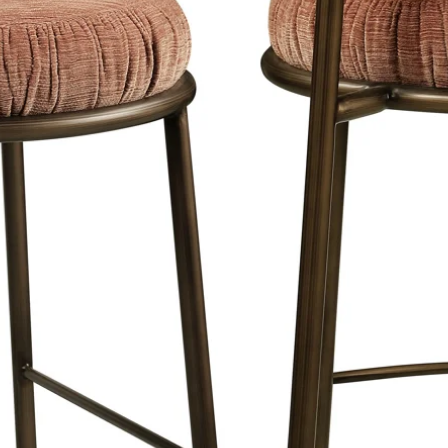
Dit materiaal is i
ts op zijn en waardoor onze kunstwerken
buiten of vochtige
mooie wandafwerk
deerd worden.
akoestische eleme
geen chemische 
milieuvriendelijk.
 hebben wij gekozen voor houten lijsten
Wilt u weten welke
tbaar is. Al onze houten lijsten zijn
beste is voor uw s
mooie, licht satijnen glans.
we graag een adv
essioneel verpakt, getransporteerd
rbeelden zijn te zien op onze
pagina