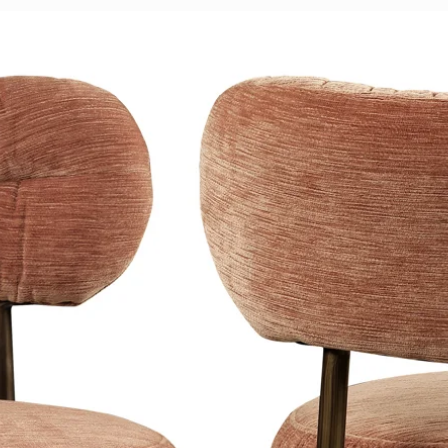
• Is beschermd te
• Het doek is wiss
water en (lichte) k
die manier creëer 
een nieuw sfeerb
tionele oplossing voor galmende
• Wordt gespanne
hout.
• Deze doeken ontv
isselbaar- waardoor je zo in no time
is makkelijk in elka
j zijn deze doeken 100% recyclebaar,
• Heeft een maxim
nten en daardoor milieuvriendelijk.
en een frame van 
• Multifunctionele
paneel wordt niet 
• Is een print op
maar u heeft ook 
ond kunstwerken zijn standaard rondom
panelen, perfect om
aan de wand.
nium ophangsysteem dat 5cm. van de
restaurant of kant
unstwerk 2cm. van de muur komt. Dit
• Al onze akoesti
us effect en geeft een
extra
• Heeft houten pan
zich door een hog
mtrekken.
het doek in het fr
weerkaatst maar 
• Zwart textielfr
akoestische vulling
 een frame met een dikte van 2cm. en
• Is rag- scherp en
• Milieuvriendelijk
muur.
doordat onze printe
Gerecycled PET-fless
geeft een kleurech
9 mm zijn akoesti
xiglas door zijn duurzaam behoud van
gedeelte uit gere
n ook in musea- en galeries gebruikt
Let op:
Een Canvas-