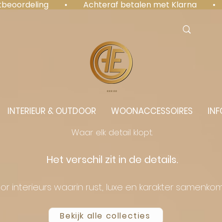
antbeoordeling  •  Achteraf betalen met Klarna  • 
⭐️⭐️⭐️⭐️⭐️
INTERIEUR & OUTDOOR
WOONACCESSOIRES
INF
Waar elk detail klopt.
Het verschil zit in de details.
or interieurs waarin rust, luxe en karakter samenko
Bekijk alle collecties