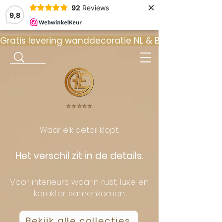
×
92
Reviews
9,8
Gratis levering wanddecoratie NL & BE  •  ⭐ 9
⭐️⭐️⭐️⭐️⭐️
Waar elk detail klopt.
Het verschil zit in de details.
Voor interieurs waarin rust, luxe en
karakter samenkomen
Bekijk alle collecties