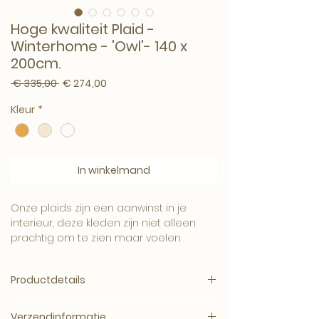
Hoge kwaliteit Plaid -
Winterhome - 'Owl'- 140 x
200cm.
Normale prijs
Verkoopprijs
 € 335,00 
€ 274,00
Kleur
*
In winkelmand
Onze plaids zijn een aanwinst in je
interieur, deze kleden zijn niet alleen
prachtig om te zien maar voelen
heerlijk zacht en warm aan op je huid.
Productdetails
De geweldige kwaliteit van de plaids
zorgen er ook voor dat ze makkelijk te
Verassend Zacht
onderhouden zijn en er als nieuw uit
Verzendinformatie