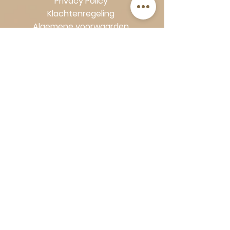
Privacy Policy
Klachtenregeling
Algemene voorwaarden
Volg Art-Empire voor inspiratie en
luxe woonideeën:
Instagram
|
Facebook
| Pinterest |
Shop veilig en zorgeloos | Betaling
in termijnen met Klarna