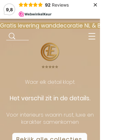
×
92
Reviews
9,8
Gratis levering wanddecoratie NL & BE  •  ⭐ 9
⭐️⭐️⭐️⭐️⭐️
Waar elk detail klopt.
Het verschil zit in de details.
Voor interieurs waarin rust, luxe en
karakter samenkomen
Bekijk alle collecties