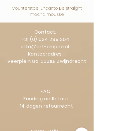
Counterstoel Encanto Be straight
Decoratief object Swi
mocha mousse
Contact:
+31 (0) 624 299 264
info@art-empire.nl
Kantooradres:
Veerplein 8a, 3331LE Zwijndrecht
FAQ
Zending en Retour
14 dagen retourrecht