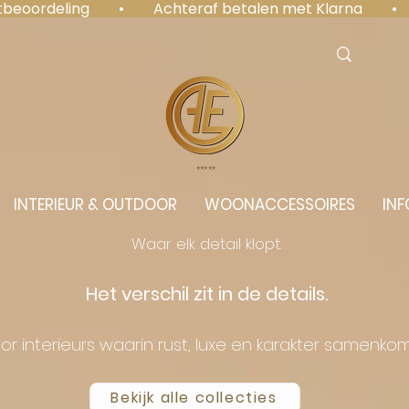
antbeoordeling  •  Achteraf betalen met Klarna  • 
⭐️⭐️⭐️⭐️⭐️
INTERIEUR & OUTDOOR
WOONACCESSOIRES
INF
Waar elk detail klopt.
Het verschil zit in de details.
or interieurs waarin rust, luxe en karakter samenko
Bekijk alle collecties