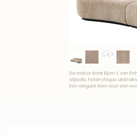
De Indoor Bank Björn S van Eic
stijlvolle, hotel-chique uitstralin
Een elegant item voor een wo
boutique interieur.
Combineer dit item met onze
woonaccessoires voor een comp