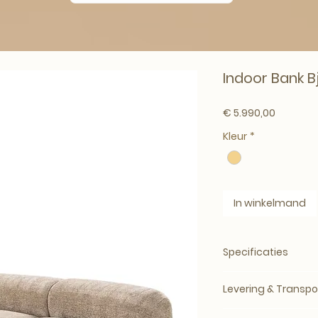
Indoor Bank B
Prijs
€ 5.990,00
Kleur
*
In winkelmand
Specificaties
Merk:
Eichholtz
Levering & Transpo
Artikelnummer:
117
Producttype:
Bank
Levertijd: circa 5