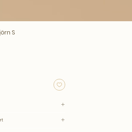
jörn S
rt
929
–14 werkdagen, mits op voorraad