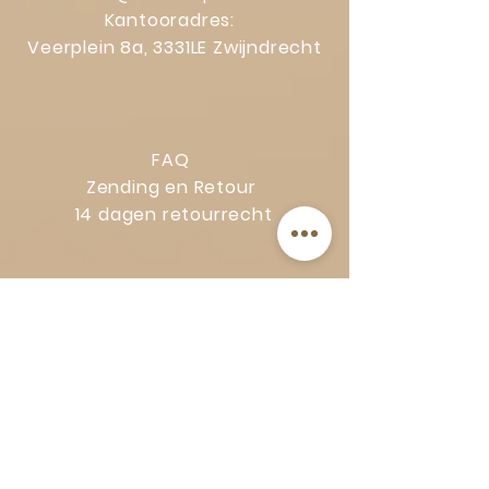
Kantooradres:
Veerplein 8a, 3331LE Zwijndrecht
Apple Pay: Direct betalen via Apple Pay
voor iOS-gebruikers.
FAQ
Zending en Retour
14 dagen retourrecht
Privacy Policy
Klachtenregeling
Algemene voorwaarden
Volg Art-Empire voor inspiratie en
luxe woonideeën: