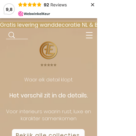
×
92
Reviews
9,8
Gratis levering wanddecoratie NL & BE  •  ⭐ 9
⭐️⭐️⭐️⭐️⭐️
Waar elk detail klopt.
Het verschil zit in de details.
Voor interieurs waarin rust, luxe en
karakter samenkomen
Bekijk alle collecties