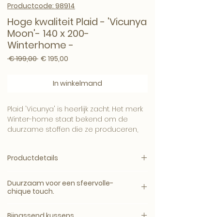
Productcode: 98914
Hoge kwaliteit Plaid - 'Vicunya
Moon'- 140 x 200-
Winterhome -
Normale prijs
Verkoopprijs
 € 199,00 
€ 195,00
In winkelmand
Plaid 'Vicunya' is heerlijk zacht. Het merk
Winter-home staat bekend om de
duurzame stoffen die ze produceren,
ze werken met de laatste
ontwikkelingen op het gebied van
Productdetails
vezels om zo de mooiste producten te
leveren. Daarbij houden ze ook rekening
Productbeschrijving
met de
gebruiksvriendelijkheid
, zo
Duurzaam voor een sfeervolle-
Verassend Zacht
kunnen alle plaids gewassen worden
chique touch.
Maat: 140cm x 200cm
volgens het bijgeleverde
Bijpassende kussens bij te bestellen
Plaid 'Vicunya' is heerlijk zacht. Het merk
wasvoorschrift.
Bijpassend kussens
Heerlijk cadeau om te geven of een