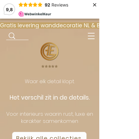
×
92
Reviews
9,8
Gratis levering wanddecoratie NL & BE  •  ⭐ 9
⭐️⭐️⭐️⭐️⭐️
Waar elk detail klopt.
Het verschil zit in de details.
Voor interieurs waarin rust, luxe en
karakter samenkomen
Bekijk alle collecties