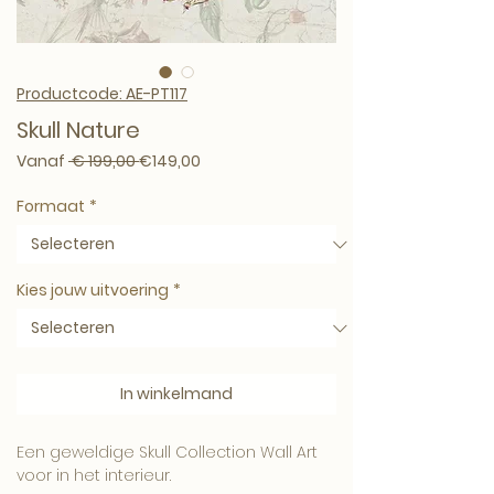
Productcode: AE-PT117
Skull Nature
Normale prijs
Verkoopprijs
Vanaf
 € 199,00 
€149,00
Formaat
*
Kies jouw uitvoering
*
In winkelmand
Een geweldige Skull Collection Wall Art
voor in het interieur.