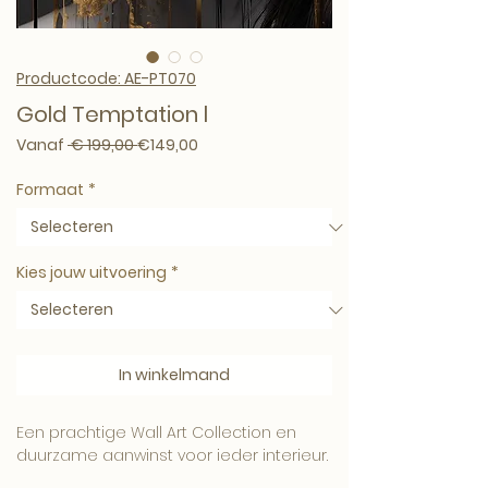
Productcode: AE-PT070
Gold Temptation l
Normale prijs
Verkoopprijs
Vanaf
 € 199,00 
€149,00
Formaat
*
Kies jouw uitvoering
*
In winkelmand
Een prachtige Wall Art Collection en
duurzame aanwinst voor ieder interieur.