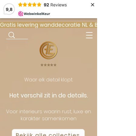
×
92
Reviews
9,8
Gratis levering wanddecoratie NL & BE  •  ⭐ 9
⭐️⭐️⭐️⭐️⭐️
Waar elk detail klopt.
Het verschil zit in de details.
Voor interieurs waarin rust, luxe en
karakter samenkomen
Bekijk alle collecties