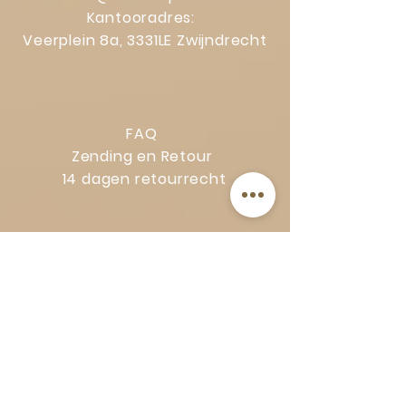
Kantooradres:
Veerplein 8a, 3331LE Zwijndrecht
FAQ
Zending en Retour
14 dagen retourrecht
Privacy Policy
Klachtenregeling
Algemene voorwaarden
Volg Art-Empire voor inspiratie en
luxe woonideeën: