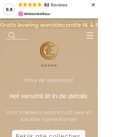
×
92
Reviews
9,8
Gratis levering wanddecoratie NL & BE  •  ⭐ 9
⭐️⭐️⭐️⭐️⭐️
Waar elk detail klopt.
Het verschil zit in de details.
Voor interieurs waarin rust, luxe en
karakter samenkomen
Bekijk alle collecties