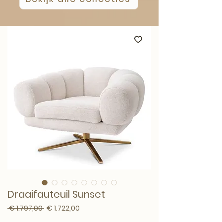
Draaifauteuil Sunset
Normale prijs
Verkoopprijs
 € 1.797,00 
€ 1.722,00