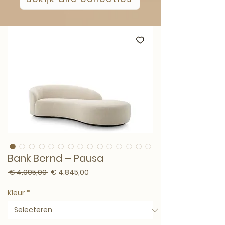
Bank Bernd – Pausa
Normale prijs
Verkoopprijs
 € 4.995,00 
€ 4.845,00
Kleur
*