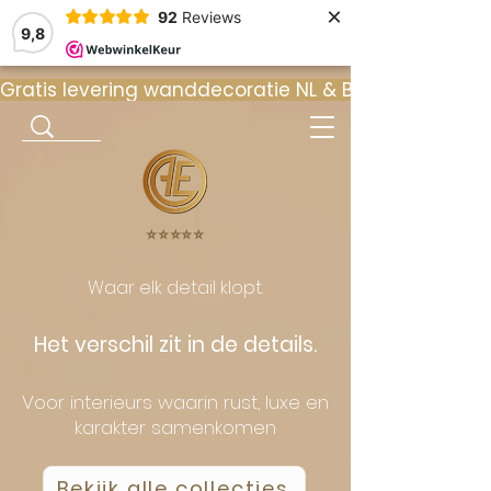
×
92
Reviews
9,8
Gratis levering wanddecoratie NL & BE  •  ⭐ 9
⭐️⭐️⭐️⭐️⭐️
Waar elk detail klopt.
Het verschil zit in de details.
Voor interieurs waarin rust, luxe en
karakter samenkomen
Bekijk alle collecties