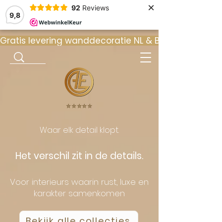
×
92
Reviews
9,8
Gratis levering wanddecoratie NL & BE  •  ⭐ 9
⭐️⭐️⭐️⭐️⭐️
Waar elk detail klopt.
Het verschil zit in de details.
Voor interieurs waarin rust, luxe en
karakter samenkomen
Bekijk alle collecties