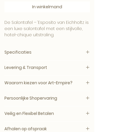
In winkelmand
De Salontafel – ‘Esposito van Eichholtz is
een luxe salontafel met een stijlvolle,
hotel-chique uitstraling.
Een elegant item voor een woonkamer,
loungehoek, slaapkamer of boutique
Specificaties
interieur.
Combineer dit item met onze meubels,
Merk:
Eichholtz
wanddecoratie en woonaccessoires
Levering & Transport
Artikelnummer:
116524
voor een compleet Art-Empire interieur.
Producttype:
Salontafel
Levertijd: circa 5–14 werkdagen, mits op
SKU:
AE-EIC-116524
Waarom kiezen voor Art-Empire?
voorraad bij de leverancier.
Materiaal:
en, verfijnde afwerking en
Bij Art-Empire – A Royal Living Collection
tijdloze elegantie.
Levering vindt plaats op afspraak of
Persoonlijke Shopervaring
kies je voor luxe interieuritems met
volgens de beschikbare
uitstraling, kwaliteit en karakter.
Bij Art-Empire – A Royal Living Collection
transportplanning. Zodra de zending is
Veilig en Flexibel Betalen
staat persoonlijk contact centraal.
ingepland, ontvang je de track & trace
Wij selecteren meubels, verlichting,
per e-mail.
Betaal veilig met iDEAL, Bancontact of
wanddecoratie en woonaccessoires
Heb je vragen over materiaal, kleur,
Afhalen op afspraak
creditcard.
die passen binnen een stijlvolle, hotel-