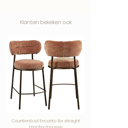
afmetingen, voorraad of combinaties
De bestelling wordt zorgvuldig verpakt
chique woonomgeving.
Afhalen is uitsluitend mogelijk in overleg.
met andere items? Wij denken graag
en geleverd via passend transport.
Achteraf betalen met Klarna is mogelijk.
met je mee.
Je profiteert van persoonlijke service,
Wij stemmen dit altijd vooraf met je af,
Standaard levering is exclusief
Klanten bekeken ook
Voor Nederlandse klanten is betalen in
duidelijke communicatie en zorgvuldig
zodat alles soepel verloopt.
Wil je een product eerst bekijken? Voor
montage en vindt plaats tot aan de
3 termijnen zonder rente mogelijk via
advies bij jouw aankoop.
geselecteerde collecties is
deur. Wil je levering inclusief montage?
Klarna.
showroombezoek op afspraak mogelijk
Selecteer dan de gewenste
bij de leverancier.
bezorgoptie bovenaan deze pagina.
Wij stemmen dit altijd vooraf met je af,
Controleer bij grote meubelstukken vóór
zodat je gericht en zonder verrassingen
aankoop goed de afmetingen,
kunt kijken.
doorgangen en beschikbare ruimte.
Speciaal bestelde grote
meubelstukken kunnen niet zomaar
retour worden genomen. Je wettelijke
rechten bij schade, defecten of
verkeerde levering blijven uiteraard
gelden.
Counterstoel Encanto Be straight
Decoratief object Swi
mocha mousse