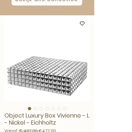
Object Luxury Box Vivienne - L
- Nickel - Eichholtz
Normale prijs
Verkoopprijs
Vanaf
 € 497,00 
€472,00