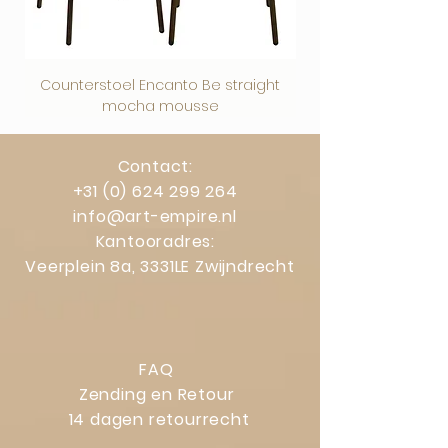
Counterstoel Encanto Be straight
Decoratief object Swi
mocha mousse
Contact:
+31 (0) 624 299 264
info@art-empire.nl
Kantooradres:
Veerplein 8a, 3331LE Zwijndrecht
FAQ
Zending en Retour
14 dagen retourrecht