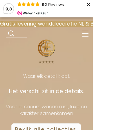
×
92
Reviews
9,8
Gratis levering wanddecoratie NL & BE  •  ⭐ 9
⭐️⭐️⭐️⭐️⭐️
Waar elk detail klopt.
Het verschil zit in de details.
Voor interieurs waarin rust, luxe en
karakter samenkomen
Bekijk alle collecties