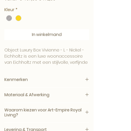
Kleur
*
In winkelmand
Object Luxury Box Vivienne - L - Nickel -
Eichholtz is een luxe woonaccessoire
van Eichholtz met een stijlvolle, verfijnde
uitstraling.
Kenmerken
Product:
Woonaccessoire
Een verkoopgerichte keuze voor een
Materiaal & Afwerking
interieur waarin sfeer, kwaliteit en
Afmetingen:
#aca8a8:Zilver |
afwerking samenkomen.
Dit woonaccessoire is zorgvuldig
#fbd521:Goud
Waarom kiezen voor Art-Empire Royal
afgewerkt en geselecteerd op
Living?
uitstraling, materiaalgebruik en
Gebruik:
alleen geschikt voor gebruik
toepasbaarheid binnen een luxe
Bij Art-Empire Royal Living kies je voor
binnenshuis
Levering & Transport
interieur.