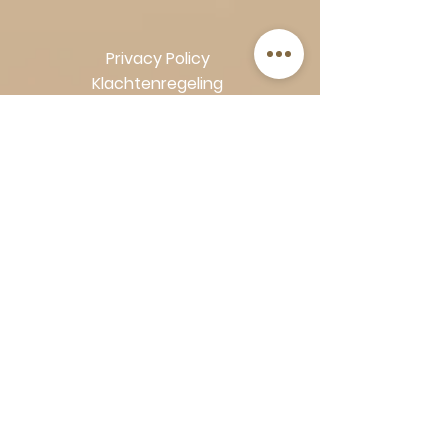
Privacy Policy
Klachtenregeling
Algemene voorwaarden
Volg Art-Empire voor inspiratie en
luxe woonideeën:
Instagram
|
Facebook
| Pinterest |
Shop veilig en zorgeloos | Betaling
in termijnen met Klarna