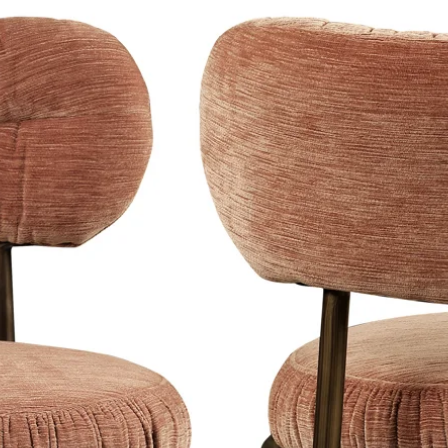
Hang wanddecorat
warmtebronnen.
Beschermfolie
Op plexiglas en di
Deze kun je na h
verwijderen.