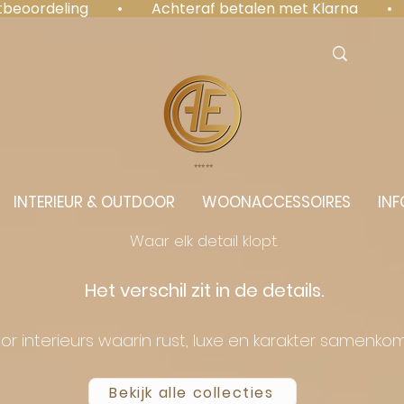
antbeoordeling  •  Achteraf betalen met Klarna  • 
⭐️⭐️⭐️⭐️⭐️
INTERIEUR & OUTDOOR
WOONACCESSOIRES
INF
Waar elk detail klopt.
Het verschil zit in de details.
or interieurs waarin rust, luxe en karakter samenko
Bekijk alle collecties