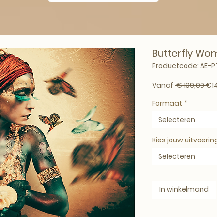
Butterfly Wo
Productcode: AE-
Nor
Vanaf
 € 199,00 
€1
Formaat
*
Selecteren
Kies jouw uitvoerin
Selecteren
In winkelmand