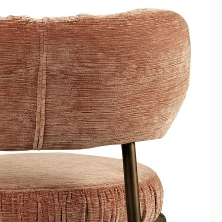
ie niet boven actieve
bond zit een beschermfolie.
et ophangen eenvoudig