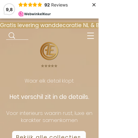
×
92
Reviews
9,8
Gratis levering wanddecoratie NL & BE  •  ⭐ 9
⭐️⭐️⭐️⭐️⭐️
Waar elk detail klopt.
Het verschil zit in de details.
Voor interieurs waarin rust, luxe en
karakter samenkomen
Bekijk alle collecties