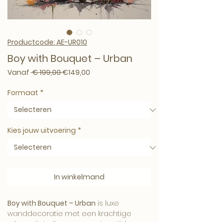
Productcode: AE-UR010
Boy with Bouquet – Urban
Normale prijs
Verkoopprijs
Vanaf
 € 199,00 
€149,00
Formaat
*
Kies jouw uitvoering
*
In winkelmand
Boy with Bouquet – Urban
is luxe
wanddecoratie met een krachtige