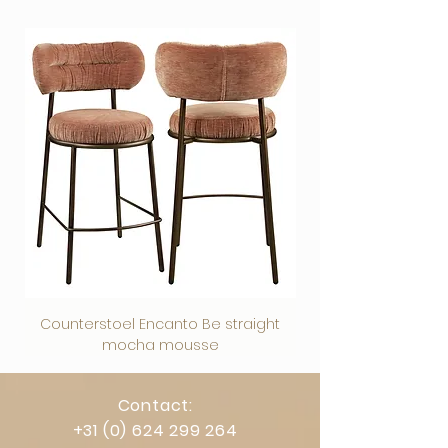
verpakt
Veilig afrekenen via vertrouwde
betaalmethoden.
Counterstoel Encanto Be straight
Decoratief object Swi
mocha mousse
Contact:
+31 (0) 624 299 264