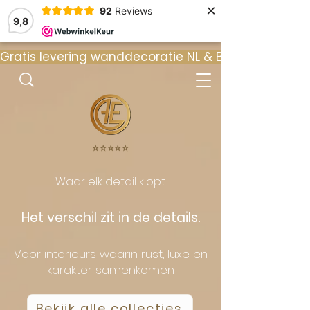
×
92
Reviews
9,8
Gratis levering wanddecoratie NL & BE  •  ⭐ 9
⭐️⭐️⭐️⭐️⭐️
Waar elk detail klopt.
Het verschil zit in de details.
Voor interieurs waarin rust, luxe en
karakter samenkomen
Bekijk alle collecties