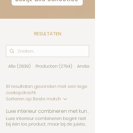
RESULTATEN
Alle (2939)
Producten (2794)
Andere pagina's (64)
81 resultaten gevonden met een lege
zoekopdracht
Sorteren op:
Beste match
Luxe interieur combineren met kunst, meubels en woonaccessoires
Luxe interieur combineren begint niet
bij één los product, maar bij de juiste
combinatie van materialen, kleuren en