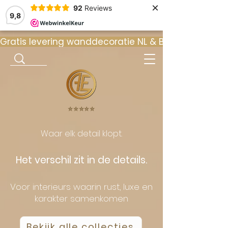
×
92
Reviews
9,8
Gratis levering wanddecoratie NL & BE  •  ⭐ 9
⭐️⭐️⭐️⭐️⭐️
Waar elk detail klopt.
Het verschil zit in de details.
Voor interieurs waarin rust, luxe en
karakter samenkomen
Bekijk alle collecties