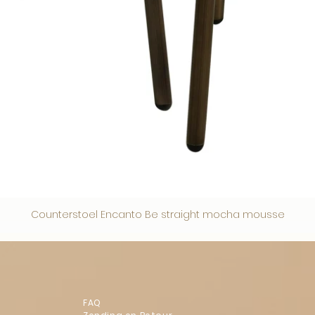
Counterstoel Encanto Be straight mocha mousse
FAQ