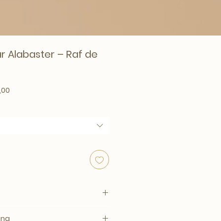
ar Alabaster – Raf de
ale prijs
Verkoopprijs
,00
ing