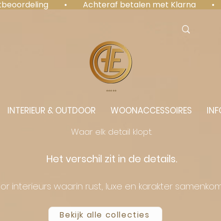
antbeoordeling  •  Achteraf betalen met Klarna  • 
⭐️⭐️⭐️⭐️⭐️
INTERIEUR & OUTDOOR
WOONACCESSOIRES
INF
Waar elk detail klopt.
Het verschil zit in de details.
or interieurs waarin rust, luxe en karakter samenko
Bekijk alle collecties