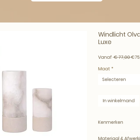
Windlicht Olv
Luxe
Norm
Vanaf
 € 77,00 
€75
Maat
*
Selecteren
In winkelmand
Kenmerken
Product:
Windlicht
Materiaal & Afwerk