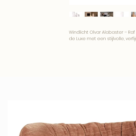
Windlicht Olvar Alabaster – Raf
de Luxe met een stijlvolle, verfij
De combinatie van hoogwaardig
geschikt als elegante eyecatche
vakkenkast.