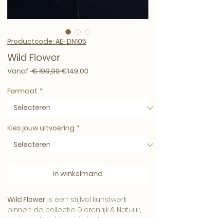
Productcode: AE-DN105
Wild Flower
Normale prijs
Verkoopprijs
Vanaf
 € 199,00 
€149,00
Formaat
*
Kies jouw uitvoering
*
In winkelmand
Wild Flower
is een stijlvol kunstwerk
binnen de collectie Dierenrijk & Natuur,