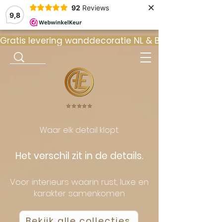
×
92
Reviews
9,8
Gratis levering wanddecoratie NL & BE  •  ⭐ 9
⭐️⭐️⭐️⭐️⭐️
Waar elk detail klopt.
Het verschil zit in de details.
Voor interieurs waarin rust, luxe en
karakter samenkomen
Bekijk alle collecties