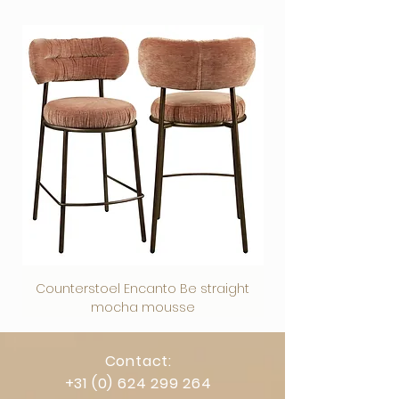
Veilig afrekenen via vertrouwde
betaalmethoden.
Counterstoel Encanto Be straight
Decoratief object Swi
mocha mousse
Contact:
+31 (0) 624 299 264