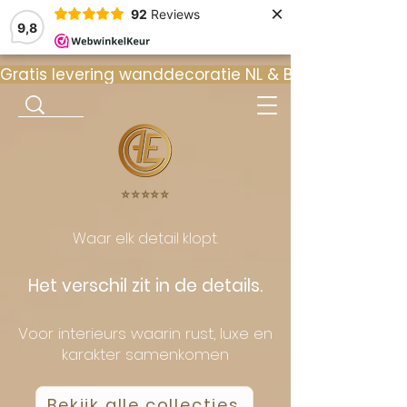
×
92
Reviews
9,8
Gratis levering wanddecoratie NL & BE  •  ⭐ 9
⭐️⭐️⭐️⭐️⭐️
Waar elk detail klopt.
Het verschil zit in de details.
Voor interieurs waarin rust, luxe en
karakter samenkomen
Bekijk alle collecties