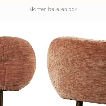
eer en luxe aan de muur en komt mooi
Klanten bekeken ook
otel-chique of uitgesproken interieur.