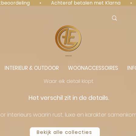
antbeoordeling  •  Achteraf betalen met Klarna  • 
⭐️⭐️⭐️⭐️⭐️
INTERIEUR & OUTDOOR
WOONACCESSOIRES
INF
Waar elk detail klopt.
Het verschil zit in de details.
or interieurs waarin rust, luxe en karakter samenko
Bekijk alle collecties