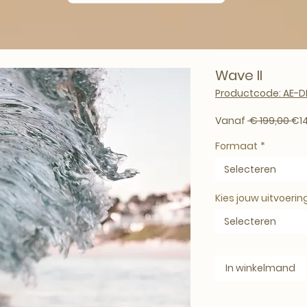
Wave II
Productcode: AE-D
Nor
Vanaf
 € 199,00 
€1
Formaat
*
Selecteren
Kies jouw uitvoerin
Selecteren
In winkelmand