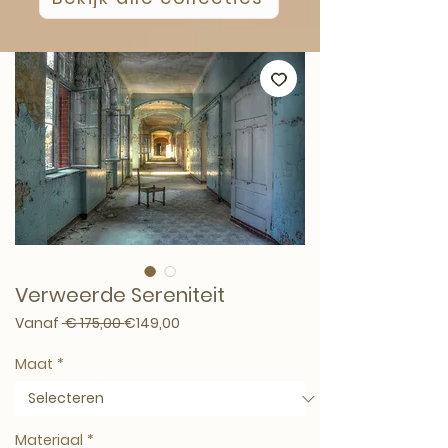
Verweerde Sereniteit
Normale prijs
Verkoopprijs
Vanaf
 € 175,00 
€149,00
Maat
*
Materiaal
*