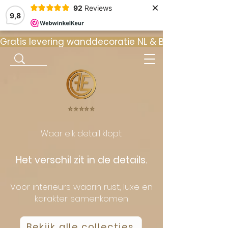
×
92
Reviews
9,8
Gratis levering wanddecoratie NL & BE  •  ⭐ 9
⭐️⭐️⭐️⭐️⭐️
Waar elk detail klopt.
Het verschil zit in de details.
Voor interieurs waarin rust, luxe en
karakter samenkomen
Bekijk alle collecties