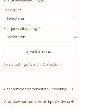
Normale prijs
Verkoopprijs
Vanaf
 € 199,00 
€149,00
Formaat
*
Kies jouw uitvoering
*
In winkelmand
Een prachtige Wall Art Collection-
Een kleurvolle aanwinst voor in het
Kies formaat en complete uitvoering
interieur- de hoge kwaliteit zorgt ervoor
een lange levensduur !
1. Kies het gewenste formaat.
Vind jouw perfecte maat: tips & advies
2. Kies daarna de complete uitvoering.