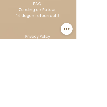
FAQ
Zending en Retour
14 dagen retourrecht
Privacy Policy
Klachtenregeling
Algemene voorwaarden
Volg Art-Empire voor inspiratie en
luxe woonideeën:
Instagram
|
Facebook
| Pinterest |
Shop veilig en zorgeloos | Betaling
in termijnen met Klarna