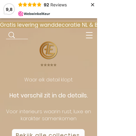
×
92
Reviews
9,8
Gratis levering wanddecoratie NL & BE  •  ⭐ 9
⭐️⭐️⭐️⭐️⭐️
Waar elk detail klopt.
Het verschil zit in de details.
Voor interieurs waarin rust, luxe en
karakter samenkomen
Bekijk alle collecties