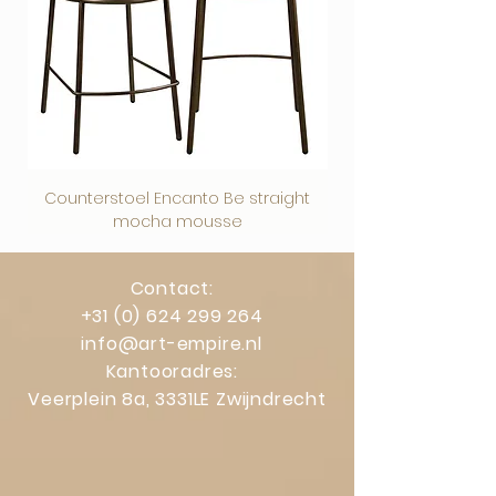
actieve warmtebronnen.
Beschermfolie
Op plexiglas en dibond zit een
beschermfolie. Deze kun je na het
ophangen eenvoudig verwijderen.
Counterstoel Encanto Be straight
Decoratief object Swi
mocha mousse
Contact:
+31 (0) 624 299 264
info@art-empire.nl
Kantooradres:
Veerplein 8a, 3331LE Zwijndrecht