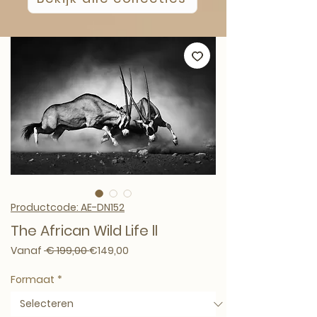
Productcode: AE-DN152
The African Wild Life ll
Normale prijs
Verkoopprijs
Vanaf
 € 199,00 
€149,00
Formaat
*