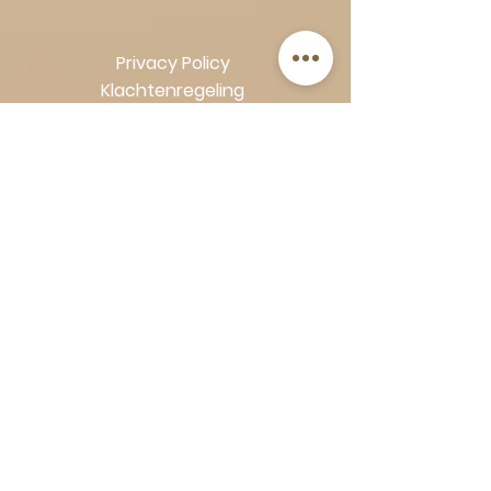
Privacy Policy
Klachtenregeling
Algemene voorwaarden
Volg Art-Empire voor inspiratie en
luxe woonideeën:
Instagram
|
Facebook
| Pinterest |
Shop veilig en zorgeloos | Betaling
in termijnen met Klarna