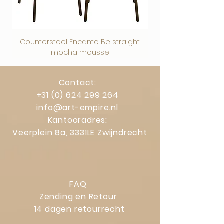
Counterstoel Encanto Be straight
Decoratief object Swi
mocha mousse
Contact:
+31 (0) 624 299 264
info@art-empire.nl
Kantooradres:
Veerplein 8a, 3331LE Zwijndrecht
FAQ
Zending en Retour
14 dagen retourrecht