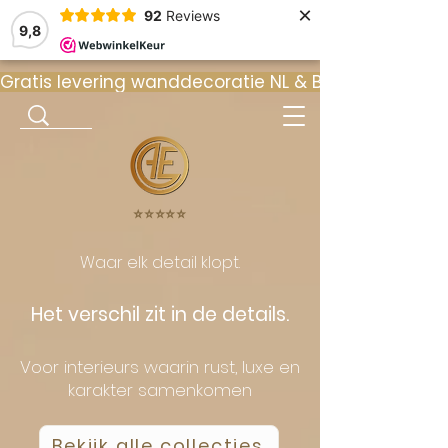
×
92
Reviews
9,8
Gratis levering wanddecoratie NL & BE  •  ⭐ 9
⭐️⭐️⭐️⭐️⭐️
Waar elk detail klopt.
Het verschil zit in de details.
Voor interieurs waarin rust, luxe en
karakter samenkomen
Bekijk alle collecties