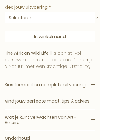
Kies jouw uitvoering
*
In winkelmand
The African Wild Life ll
is een stijlvol
kunstwerk binnen de collectie Dierenrijk
& Natuur, met een krachtige uitstraling
en een verfijnde Art-Empire signatuur.
Kies formaat en complete uitvoering
1. Kies het gewenste formaat.
Het beeld brengt karakter, sfeer en luxe
Vind jouw perfecte maat: tips & advies
2. Kies daarna de complete uitvoering.
aan de muur en komt mooi tot zijn
recht in een modern, hotel-chique of
Een kunstwerk komt het mooist tot zijn
Canvas, plexiglas en dibond zijn
Wat je kunt verwachten van Art-
uitgesproken interieur.
recht wanneer het formaat past bij de
verkrijgbaar zonder lijst of met een
Empire
muur, het meubel en de ruimte
zwarte, witte, naturel eiken of walnoot
eromheen.
Galerie- en museumkwaliteit
houten lijst.
Onderhoud