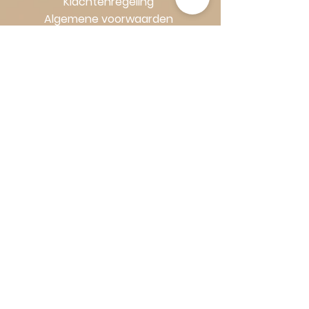
Klachtenregeling
Algemene voorwaarden
Volg Art-Empire voor inspiratie en
luxe woonideeën:
Instagram
|
Facebook
| Pinterest |
Shop veilig en zorgeloos | Betaling
in termijnen met Klarna