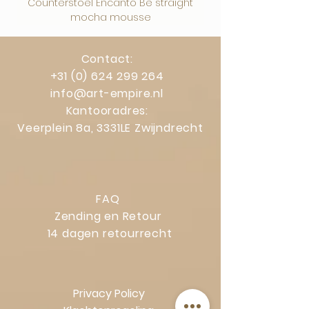
Counterstoel Encanto Be straight
Decoratief object Swi
mocha mousse
Contact:
+31 (0) 624 299 264
info@art-empire.nl
Kantooradres:
Veerplein 8a, 3331LE Zwijndrecht
FAQ
Zending en Retour
14 dagen retourrecht
Privacy Policy