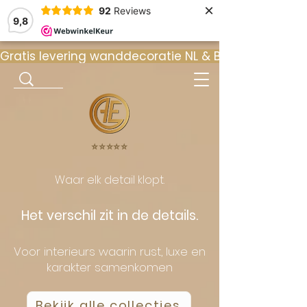
×
92
Reviews
9,8
Gratis levering wanddecoratie NL & BE  •  ⭐ 9
⭐️⭐️⭐️⭐️⭐️
Waar elk detail klopt.
Het verschil zit in de details.
Voor interieurs waarin rust, luxe en
karakter samenkomen
Bekijk alle collecties